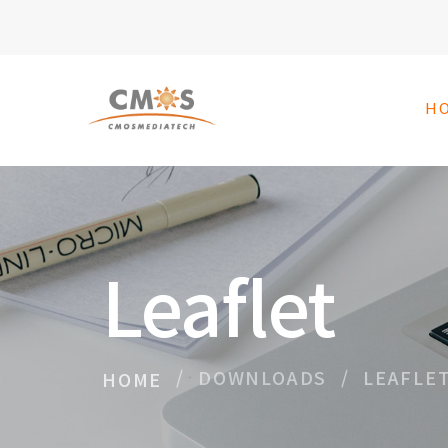
H
Leaflet
DOWNLOADS
LEAFLE
HOME