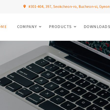
#301-404, 397, Seokcheon-ro, Bucheon-si, Gyeon
OME
COMPANY
PRODUCTS
DOWNLOAD
T